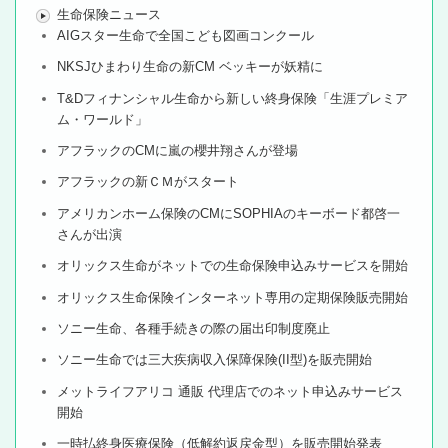
生命保険ニュース
AIGスター生命で全国こども図画コンクール
NKSJひまわり生命の新CM ベッキーが妖精に
T&Dフィナンシャル生命から新しい終身保険「生涯プレミア
ム・ワールド」
アフラックのCMに嵐の櫻井翔さんが登場
アフラックの新ＣＭがスタート
アメリカンホーム保険のCMにSOPHIAのキーボード都啓一
さんが出演
オリックス生命がネットでの生命保険申込みサービスを開始
オリックス生命保険インターネット専用の定期保険販売開始
ソニー生命、各種手続きの際の届出印制度廃止
ソニー生命では三大疾病収入保障保険(II型)を販売開始
メットライフアリコ 通販 代理店でのネット申込みサービス
開始
一時払終身医療保険（低解約返戻金型）を販売開始発表