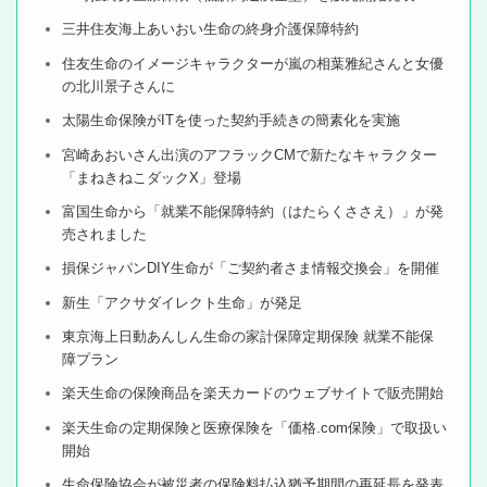
三井住友海上あいおい生命の終身介護保障特約
住友生命のイメージキャラクターが嵐の相葉雅紀さんと女優
の北川景子さんに
太陽生命保険がITを使った契約手続きの簡素化を実施
宮崎あおいさん出演のアフラックCMで新たなキャラクター
「まねきねこダックX」登場
富国生命から「就業不能保障特約（はたらくささえ）」が発
売されました
損保ジャパンDIY生命が「ご契約者さま情報交換会」を開催
新生「アクサダイレクト生命」が発足
東京海上日動あんしん生命の家計保障定期保険 就業不能保
障プラン
楽天生命の保険商品を楽天カードのウェブサイトで販売開始
楽天生命の定期保険と医療保険を「価格.com保険」で取扱い
開始
生命保険協会が被災者の保険料払込猶予期間の再延長を発表