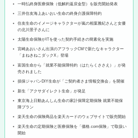
一時払終身医療保険（低解約返戻金型）を販売開始発表
三井住友海上あいおい生命の終身介護保障特約
住友生命のイメージキャラクターが嵐の相葉雅紀さんと女優
の北川景子さんに
太陽生命保険がITを使った契約手続きの簡素化を実施
宮崎あおいさん出演のアフラックCMで新たなキャラクター
「まねきねこダックX」登場
富国生命から「就業不能保障特約（はたらくささえ）」が発
売されました
損保ジャパンDIY生命が「ご契約者さま情報交換会」を開催
新生「アクサダイレクト生命」が発足
東京海上日動あんしん生命の家計保障定期保険 就業不能保
障プラン
楽天生命の保険商品を楽天カードのウェブサイトで販売開始
楽天生命の定期保険と医療保険を「価格.com保険」で取扱い
開始