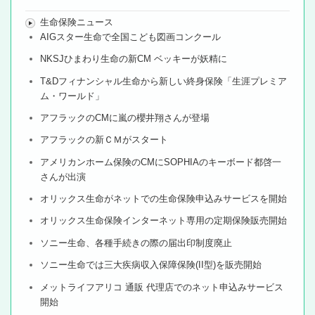
生命保険ニュース
AIGスター生命で全国こども図画コンクール
NKSJひまわり生命の新CM ベッキーが妖精に
T&Dフィナンシャル生命から新しい終身保険「生涯プレミア
ム・ワールド」
アフラックのCMに嵐の櫻井翔さんが登場
アフラックの新ＣＭがスタート
アメリカンホーム保険のCMにSOPHIAのキーボード都啓一
さんが出演
オリックス生命がネットでの生命保険申込みサービスを開始
オリックス生命保険インターネット専用の定期保険販売開始
ソニー生命、各種手続きの際の届出印制度廃止
ソニー生命では三大疾病収入保障保険(II型)を販売開始
メットライフアリコ 通販 代理店でのネット申込みサービス
開始