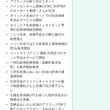
アフラックの新ＣＭがスタート
アメリカンホーム保険のCMにSOPHIA
のキーボード都啓一さんが出演
オリックス生命がネットでの生命保険
申込みサービスを開始
オリックス生命保険インターネット専
用の定期保険販売開始
ソニー生命、各種手続きの際の届出印
制度廃止
ソニー生命では三大疾病収入保障保険(II
型)を販売開始
メットライフアリコ 通販 代理店でのネ
ット申込みサービス開始
一時払終身医療保険（低解約返戻金
型）を販売開始発表
三井住友海上あいおい生命の終身介護
保障特約
住友生命のイメージキャラクターが嵐
の相葉雅紀さんと女優の北川景子さん
に
太陽生命保険がITを使った契約手続きの
簡素化を実施
宮崎あおいさん出演のアフラックCMで
新たなキャラクター「まねきねこダッ