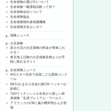
生命保険の選び方について
生命保険一般課程試験って何？
生命保険会社について
生命保険協会
生命保険契約者保護機構
生命保険文化センター
保険ニュース
火災保険
富士火災の火災保険の料金が簡単にわ
かる！
東京海上日動の火災保険見積もりが手
軽に取れるサイト
生命保険ニュース
AIGスター生命で全国こども図画コンク
ール
NKSJひまわり生命の新CM ベッキーが
妖精に
T&Dフィナンシャル生命から新しい終
身保険「生涯プレミアム・ワールド」
アフラックのCMに嵐の櫻井翔さんが登
場