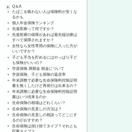
Q＆A
たばこを吸わない人は保険料が安くな
るかも
個人年金保険ランキング
先進医療って何ですか？
先進医療の保障があれば最先端治療は
すべて保障されますか？
女性なら女性専用の保険に入った方が
いいですか？
子ども手当を貯めるにはやっぱり子ど
も保険がいいの？
学資保険 満期金 税金について
学資保険、子ども保険の返戻率
年末調整で必要な生命保険料控除証明
書を無くしたけど再発行は出来るの？
年末調整に必要な生命保険料控除証明
書はいつ頃来るのか
生命保険の相場はどれくらい？
生命保険の見直しの方法は？
生命保険の見直しの相談ってどこにす
るのがおすすめ？
生命保険は掛け捨てタイプ？それとも
貯蓄タイプ？