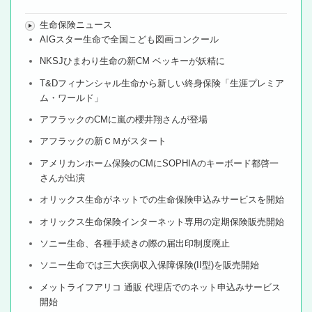
生命保険ニュース
AIGスター生命で全国こども図画コンクール
NKSJひまわり生命の新CM ベッキーが妖精に
T&Dフィナンシャル生命から新しい終身保険「生涯プレミア
ム・ワールド」
アフラックのCMに嵐の櫻井翔さんが登場
アフラックの新ＣＭがスタート
アメリカンホーム保険のCMにSOPHIAのキーボード都啓一
さんが出演
オリックス生命がネットでの生命保険申込みサービスを開始
オリックス生命保険インターネット専用の定期保険販売開始
ソニー生命、各種手続きの際の届出印制度廃止
ソニー生命では三大疾病収入保障保険(II型)を販売開始
メットライフアリコ 通販 代理店でのネット申込みサービス
開始