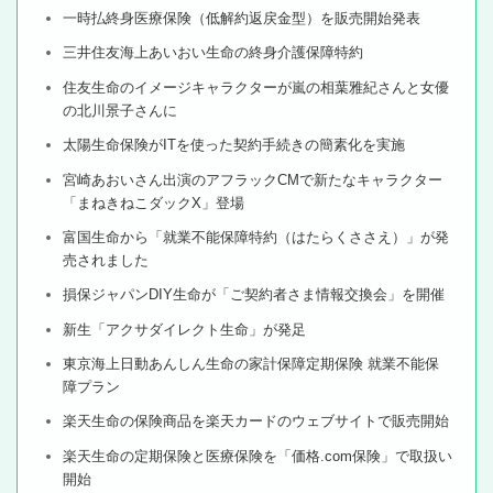
一時払終身医療保険（低解約返戻金型）を販売開始発表
三井住友海上あいおい生命の終身介護保障特約
住友生命のイメージキャラクターが嵐の相葉雅紀さんと女優
の北川景子さんに
太陽生命保険がITを使った契約手続きの簡素化を実施
宮崎あおいさん出演のアフラックCMで新たなキャラクター
「まねきねこダックX」登場
富国生命から「就業不能保障特約（はたらくささえ）」が発
売されました
損保ジャパンDIY生命が「ご契約者さま情報交換会」を開催
新生「アクサダイレクト生命」が発足
東京海上日動あんしん生命の家計保障定期保険 就業不能保
障プラン
楽天生命の保険商品を楽天カードのウェブサイトで販売開始
楽天生命の定期保険と医療保険を「価格.com保険」で取扱い
開始