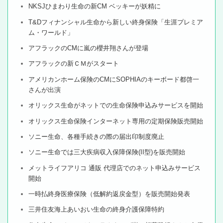
NKSJひまわり生命の新CM ベッキーが妖精に
T&Dフィナンシャル生命から新しい終身保険「生涯プレミア
ム・ワールド」
アフラックのCMに嵐の櫻井翔さんが登場
アフラックの新ＣＭがスタート
アメリカンホーム保険のCMにSOPHIAのキーボード都啓一
さんが出演
オリックス生命がネットでの生命保険申込みサービスを開始
オリックス生命保険インターネット専用の定期保険販売開始
ソニー生命、各種手続きの際の届出印制度廃止
ソニー生命では三大疾病収入保障保険(II型)を販売開始
メットライフアリコ 通販 代理店でのネット申込みサービス
開始
一時払終身医療保険（低解約返戻金型）を販売開始発表
三井住友海上あいおい生命の終身介護保障特約