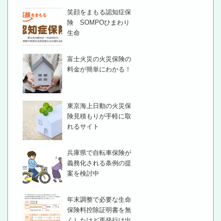
笑顔をまもる認知症保
険 SOMPOひまわり
生命
富士火災の火災保険の
料金が簡単にわかる！
東京海上日動の火災保
険見積もりが手軽に取
れるサイト
兵庫県で自転車保険が
義務化される条例の提
案を検討中
年末調整で必要な生命
保険料控除証明書を無
くしたけど再発行は出