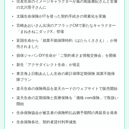
住友生命のイメージキャラクターが嵐の相葉雅紀さんと女優
の北川景子さんに
太陽生命保険がITを使った契約手続きの簡素化を実施
宮崎あおいさん出演のアフラックCMで新たなキャラクター
「まねきねこダックX」登場
富国生命から「就業不能保障特約（はたらくささえ）」が発
売されました
損保ジャパンDIY生命が「ご契約者さま情報交換会」を開催
新生「アクサダイレクト生命」が発足
東京海上日動あんしん生命の家計保障定期保険 就業不能保
障プラン
楽天生命の保険商品を楽天カードのウェブサイトで販売開始
楽天生命の定期保険と医療保険を「価格.com保険」で取扱い
開始
生命保険協会が被災者の保険料払込猶予期間の再延長を発表
生命保険各社、契約者貸付利率減免